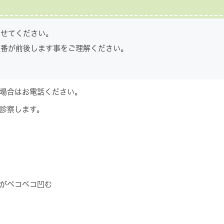
ませてください。
順番が前後します事をご理解ください。
場合はお電話ください。
診察します。
がベコベコ凹む