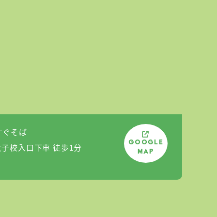
すぐそば
Google
女子校入口下車 徒歩1分
Map