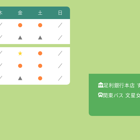
木
金
土
日
／
●
●
／
／
▲
▲
／
／
★
●
／
／
●
●
／
／
▲
●
／
足利銀行本店 
関東バス 文星