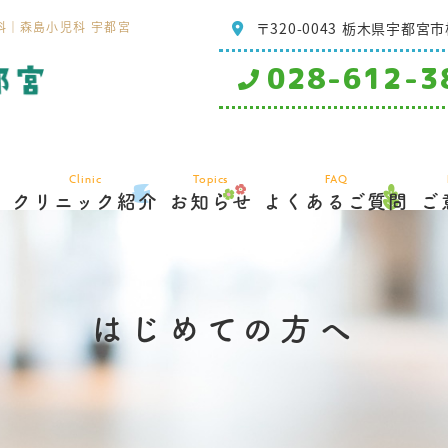
〒320-0043
栃木県宇都宮市桜4
科｜森島小児科 宇都宮
028-612-3
Clinic
Topics
FAQ
内
クリニック紹介
お知らせ
よくあるご質問
ご
はじめての方へ