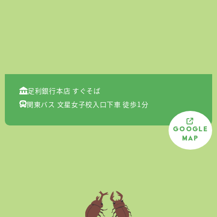
足利銀行本店 すぐそば
関東バス 文星女子校入口下車 徒歩1分
Google
Map