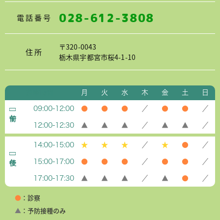
028-612-3808
電話番号
〒320-0043
住所
栃木県宇都宮市桜4-1-10
診療時間
月
火
水
木
金
土
日
09:00-12:00
●
●
●
／
●
●
／
12:00-12:30
▲
▲
▲
／
▲
▲
／
14:00-15:00
★
★
★
／
★
●
／
15:00-17:00
●
●
●
／
●
●
／
17:00-17:30
▲
▲
▲
／
▲
●
／
●
：診察
▲
：予防接種のみ