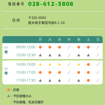
028-612-3808
電話番号
〒320-0043
住所
栃木県宇都宮市桜4-1-10
診療時間
月
火
水
木
金
土
日
09:00-12:00
●
●
●
／
●
●
／
12:00-12:30
▲
▲
▲
／
▲
▲
／
14:00-15:00
★
★
★
／
★
●
／
15:00-17:00
●
●
●
／
●
●
／
17:00-17:30
▲
▲
▲
／
▲
●
／
●
：診察
▲
：予防接種のみ
★
：予防接種、乳幼児健診