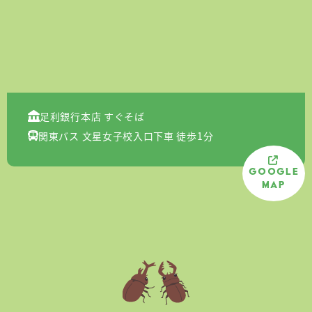
足利銀行本店 すぐそば
関東バス 文星女子校入口下車 徒歩1分
Google
Map