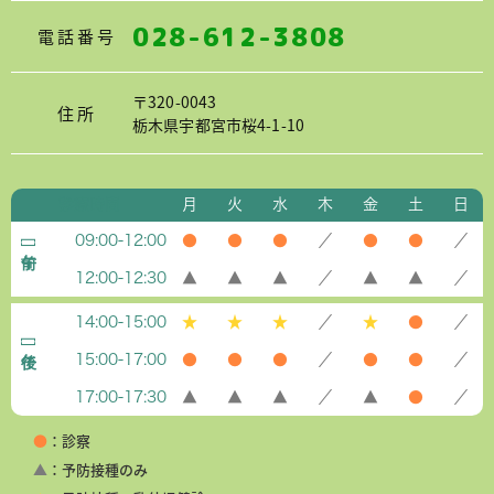
028-612-3808
電話番号
〒320-0043
住所
栃木県宇都宮市桜4-1-10
診療時間
月
火
水
木
金
土
日
09:00-12:00
●
●
●
／
●
●
／
12:00-12:30
▲
▲
▲
／
▲
▲
／
14:00-15:00
★
★
★
／
★
●
／
15:00-17:00
●
●
●
／
●
●
／
17:00-17:30
▲
▲
▲
／
▲
●
／
●
：診察
▲
：予防接種のみ