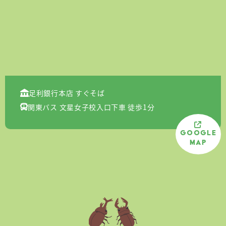
足利銀行本店 すぐそば
関東バス 文星女子校入口下車 徒歩1分
Google
Map